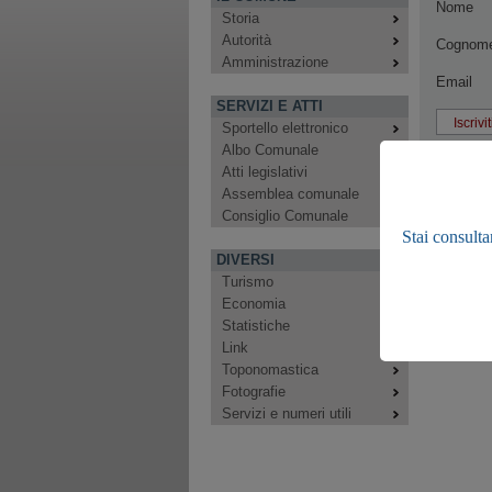
Nome
Storia
Autorità
Cognom
Amministrazione
Email
SERVIZI E ATTI
Sportello elettronico
Albo Comunale
Atti legislativi
Assemblea comunale
Consiglio Comunale
Stai consulta
DIVERSI
Turismo
Economia
Statistiche
Link
Toponomastica
Fotografie
Servizi e numeri utili